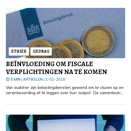
stappen die de sector heeft gemaakt.
ETHIEK
GEDRAG
BEÏNVLOEDING OM FISCALE
VERPLICHTINGEN NA TE KOMEN
8 MIN
|
ARTIKELEN
|
1-01-2018
Van oudsher zijn belastingdiensten gewend om te sturen op en
verantwoording af te leggen over hun ‘output’. De samenleving
verwacht van inspecties en toezichthouders en ook van de
Belastingdienst echter steeds nadrukkelijker dat ze de effecten
van hun handelen zichtbaar maken.