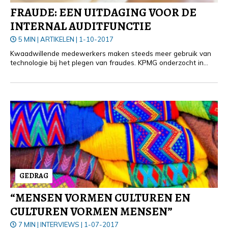
FRAUDE: EEN UITDAGING VOOR DE
INTERNAL AUDITFUNCTIE
5 MIN
|
ARTIKELEN
|
1-10-2017
Kwaadwillende medewerkers maken steeds meer gebruik van
technologie bij het plegen van fraudes. KPMG onderzocht in
hoeverre internal auditfuncties in staat zijn om fraude te
voorkomen, te detecteren en op te volgen. Conclusie: internal
auditors hebben moeite met het adresseren van fraude.
GEDRAG
“MENSEN VORMEN CULTUREN EN
CULTUREN VORMEN MENSEN”
7 MIN
|
INTERVIEWS
|
1-07-2017