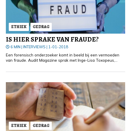
ETHIEK
GEDRAG
IS HIER SPRAKE VAN FRAUDE?
6 MIN
|
INTERVIEWS
|
1-01-2018
Een forensisch onderzoeker komt in beeld bij een vermoeden
van fraude. Audit Magazine sprak met Inge-Lisa Toxopeus,
forensisch accountant en partner bij Hermes Advisory, voor wie
fraudeonderzoek dagelijkse kost is.
ETHIEK
GEDRAG