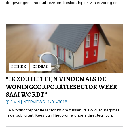
de gevangenis had uitgezeten, besloot hij om zijn ervaring en
kennis te gebruiken voor advieswerk op het gebied van
corruptie en compliance issues. Een interview over het waarom.
ETHIEK
GEDRAG
“IK ZOU HET FIJN VINDEN ALS DE
WONINGCORPORATIESECTOR WEER
SAAI WORDT”
6 MIN
|
INTERVIEWS
|
1-01-2018
De woningcorporatiesector kwam tussen 2012-2014 negatief
in de publiciteit. Kees van Nieuwamerongen, directeur van
Inspectie Leefomgeving en Transport (ILT)/Autoriteit
woningcorporaties (Aw), over de lessons learned en de