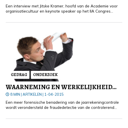
Een interview met Jitske Kramer, hoofd van de Academie voor
organisatiecultuur en keynote speaker op het IIA Congres
afgelopen juni, over ‘corporate tribes’ en de toegevoegde
waarde van de antropologie voor de internal auditor.
GEDRAG
ONDERZOEK
WAARNEMING EN WERKELIJKHEID...
8 MIN
|
ARTIKELEN
|
1-04-2015
Een meer forensische benadering van de jaarrekeningcontrole
wordt verondersteld de fraudedetectie van de controlerend
accountant te kunnen vergroten.