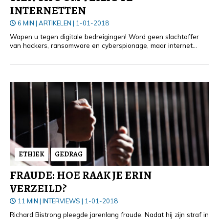
INTERNETTEN
6 MIN
|
ARTIKELEN
|
1-01-2018
Wapen u tegen digitale bedreigingen! Word geen slachtoffer
van hackers, ransomware en cyberspionage, maar internet
veilig. Hoe? Door deze tien tips op te volgen.
ETHIEK
GEDRAG
FRAUDE: HOE RAAK JE ERIN
VERZEILD?
11 MIN
|
INTERVIEWS
|
1-01-2018
Richard Bistrong pleegde jarenlang fraude. Nadat hij zijn straf in