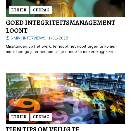
ETHIEK
GEDRAG
GOED INTEGRITEITSMANAGEMENT
LOONT
6 MIN
|
INTERVIEWS
|
1-01-2018
Misstanden op het werk. Je hoopt het nooit tegen te komen,
maar hoe ga je ermee om als je ermee te maken krijgt? En
welke rol kan de interne auditor vervullen als het gaat om het
voorkomen van misstanden? Op bezoek bij het Huis voor
Klokkenluiders
ETHIEK
GEDRAG
TIEN TIPS OM VEILIG TE